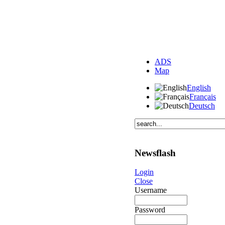
ADS
Map
English
Français
Deutsch
Newsflash
Login
Close
Username
Password