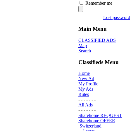
Remember me
Lost password
Main Menu
CLASSIFIED ADS
Map
Search
Classifieds Menu
Home
New Ad
My Profile
My Ads
Rules
- - - - - - -
All Ads
- - - - - - -
Sharehome REQUEST
Sharehome OFFER
Switzerland