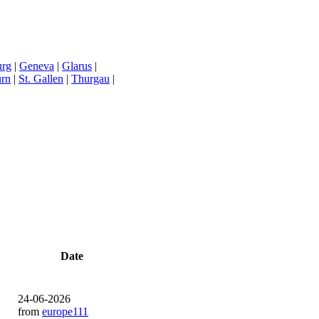
urg
|
Geneva
|
Glarus
|
urn
|
St. Gallen
|
Thurgau
|
Date
24-06-2026
from
europe111