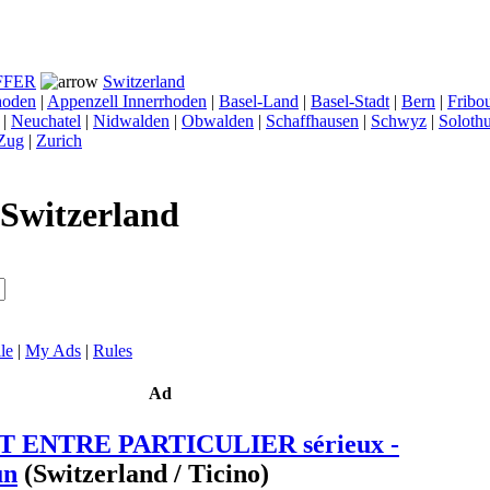
FFER
Switzerland
hoden
|
Appenzell Innerrhoden
|
Basel-Land
|
Basel-Stadt
|
Bern
|
Fribo
|
Neuchatel
|
Nidwalden
|
Obwalden
|
Schaffhausen
|
Schwyz
|
Soloth
Zug
|
Zurich
Switzerland
le
|
My Ads
|
Rules
Ad
 ENTRE PARTICULIER sérieux -
un
(Switzerland / Ticino)