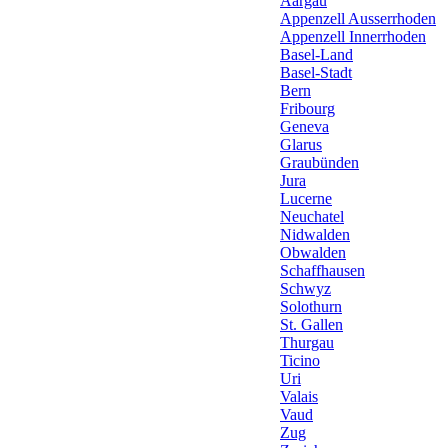
Aargau
Appenzell Ausserrhoden
Appenzell Innerrhoden
Basel-Land
Basel-Stadt
Bern
Fribourg
Geneva
Glarus
Graubünden
Jura
Lucerne
Neuchatel
Nidwalden
Obwalden
Schaffhausen
Schwyz
Solothurn
St. Gallen
Thurgau
Ticino
Uri
Valais
Vaud
Zug