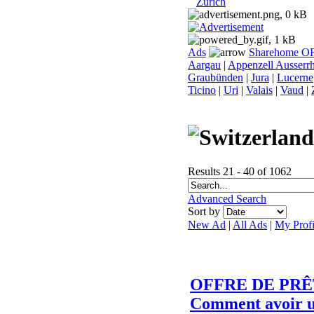
Zurich
Ads
Sharehome O
Aargau
|
Appenzell Ausserr
Graubünden
|
Jura
|
Lucerne
Ticino
|
Uri
|
Valais
|
Vaud
|
Results 21 - 40 of 1062
Advanced Search
Sort by
New Ad
|
All Ads
|
My Profi
OFFRE DE PRÊT
Comment avoir 