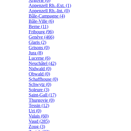
Argovie (6)
Appenzell Rh.-Ext. (1)
Appenzell Rh.-Int. (0)
Bâle-Campagne (4)
Bâle-Ville (6)
Berne (11)
Fribourg (96)
Genève (466)
Glaris (2)
Grisons (0)
Jura (8)
Lucerne (6)
Neuchâtel (42)
Nidwald (0)
Obwald (0)
Schaffhouse (0)
Schwytz (0)
Soleure (3)
Saint-Gall (17)
Thurgovie (0)
Tessin (12)
Uri (0)
Valais (60)
Vaud (285)
Zoug (3)