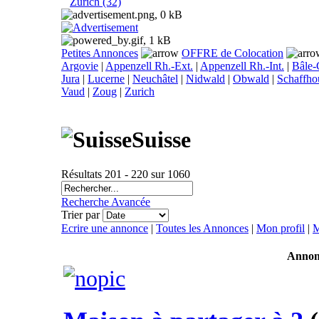
Zurich (32)
Petites Annonces
OFFRE de Colocation
Argovie
|
Appenzell Rh.-Ext.
|
Appenzell Rh.-Int.
|
Bâle
Jura
|
Lucerne
|
Neuchâtel
|
Nidwald
|
Obwald
|
Schaffho
Vaud
|
Zoug
|
Zurich
Suisse
Résultats 201 - 220 sur 1060
Recherche Avancée
Trier par
Ecrire une annonce
|
Toutes les Annonces
|
Mon profil
|
M
Annon