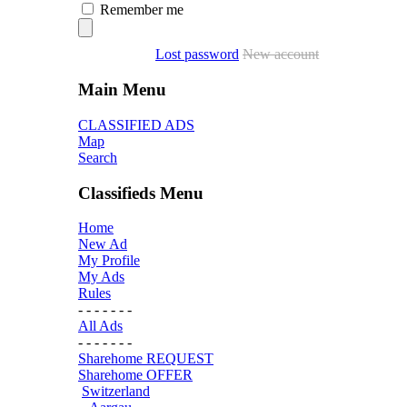
Remember me
Lost password
New account
Main Menu
CLASSIFIED ADS
Map
Search
Classifieds Menu
Home
New Ad
My Profile
My Ads
Rules
- - - - - - -
All Ads
- - - - - - -
Sharehome REQUEST
Sharehome OFFER
Switzerland