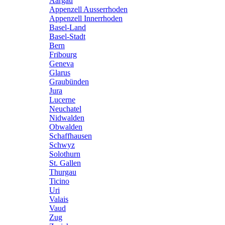
Aargau
Appenzell Ausserrhoden
Appenzell Innerrhoden
Basel-Land
Basel-Stadt
Bern
Fribourg
Geneva
Glarus
Graubünden
Jura
Lucerne
Neuchatel
Nidwalden
Obwalden
Schaffhausen
Schwyz
Solothurn
St. Gallen
Thurgau
Ticino
Uri
Valais
Vaud
Zug