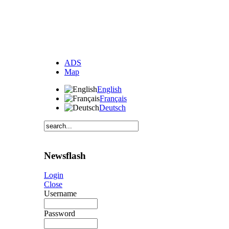
ADS
Map
English
Français
Deutsch
Newsflash
Login
Close
Username
Password