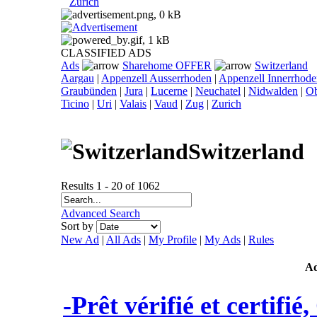
Zurich
CLASSIFIED ADS
Ads
Sharehome OFFER
Switzerland
Aargau
|
Appenzell Ausserrhoden
|
Appenzell Innerrhod
Graubünden
|
Jura
|
Lucerne
|
Neuchatel
|
Nidwalden
|
O
Ticino
|
Uri
|
Valais
|
Vaud
|
Zug
|
Zurich
Switzerland
Results 1 - 20 of 1062
Advanced Search
Sort by
New Ad
|
All Ads
|
My Profile
|
My Ads
|
Rules
A
-Prêt vérifié et certifié