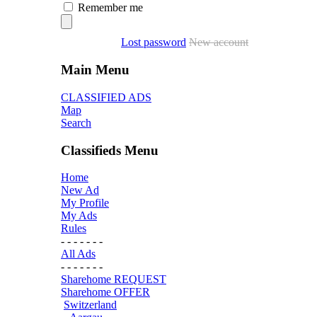
Remember me
Lost password
New account
Main Menu
CLASSIFIED ADS
Map
Search
Classifieds Menu
Home
New Ad
My Profile
My Ads
Rules
- - - - - - -
All Ads
- - - - - - -
Sharehome REQUEST
Sharehome OFFER
Switzerland