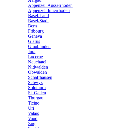
Aargau
Appenzell Ausserrhoden
Appenzell Innerrhoden
Basel-Land
Basel-Stadt
Bern
Fribourg
Geneva
Glarus
Graubünden
Jura
Lucerne
Neuchatel
Nidwalden
Obwalden
Schaffhausen
Schwyz
Solothurn
St. Gallen
Thurgau
Ticino
Uri
Valais
Vaud
Zug