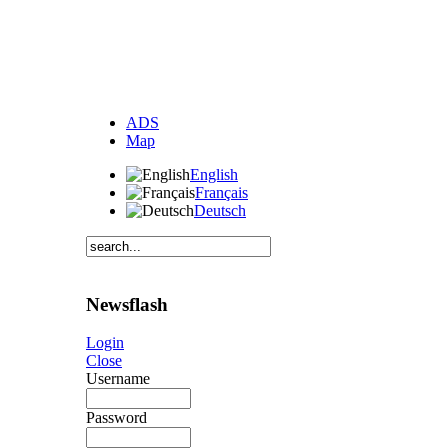
ADS
Map
English
Français
Deutsch
Newsflash
Login
Close
Username
Password