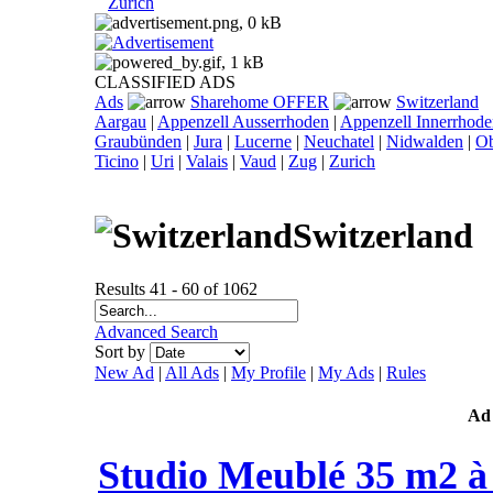
Zurich
CLASSIFIED ADS
Ads
Sharehome OFFER
Switzerland
Aargau
|
Appenzell Ausserrhoden
|
Appenzell Innerrhod
Graubünden
|
Jura
|
Lucerne
|
Neuchatel
|
Nidwalden
|
O
Ticino
|
Uri
|
Valais
|
Vaud
|
Zug
|
Zurich
Switzerland
Results 41 - 60 of 1062
Advanced Search
Sort by
New Ad
|
All Ads
|
My Profile
|
My Ads
|
Rules
Ad
Studio Meublé 35 m2 à