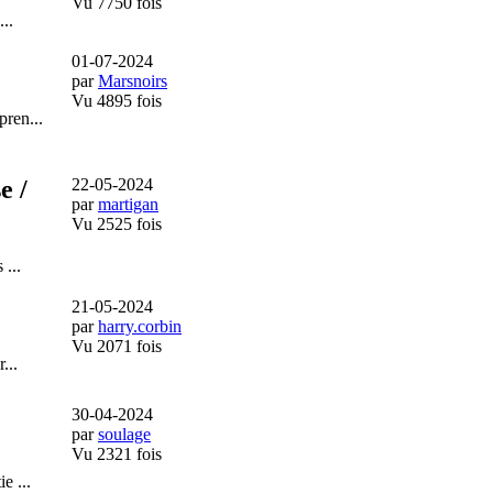
Vu 7750 fois
..
01-07-2024
par
Marsnoirs
Vu 4895 fois
ren...
e /
22-05-2024
par
martigan
Vu 2525 fois
 ...
21-05-2024
par
harry.corbin
Vu 2071 fois
...
30-04-2024
par
soulage
Vu 2321 fois
e ...