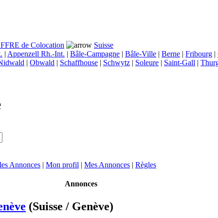
FFRE de Colocation
Suisse
.
|
Appenzell Rh.-Int.
|
Bâle-Campagne
|
Bâle-Ville
|
Berne
|
Fribourg
|
Nidwald
|
Obwald
|
Schaffhouse
|
Schwytz
|
Soleure
|
Saint-Gall
|
Thur
e
 les Annonces
|
Mon profil
|
Mes Annonces
|
Règles
Annonces
enève
(Suisse / Genève)