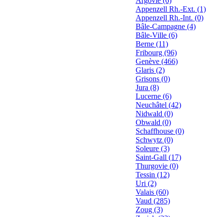
Argovie (6)
Appenzell Rh.-Ext. (1)
Appenzell Rh.-Int. (0)
Bâle-Campagne (4)
Bâle-Ville (6)
Berne (11)
Fribourg (96)
Genève (466)
Glaris (2)
Grisons (0)
Jura (8)
Lucerne (6)
Neuchâtel (42)
Nidwald (0)
Obwald (0)
Schaffhouse (0)
Schwytz (0)
Soleure (3)
Saint-Gall (17)
Thurgovie (0)
Tessin (12)
Uri (2)
Valais (60)
Vaud (285)
Zoug (3)