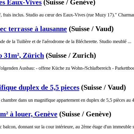
es Eaux-Vives
(Suisse / Genève)
, frais inclus. Studio au cœur des Eaux-Vives (rue Muzy 17)." Charmant
ec terrasse à lausanne
(Suisse / Vaud)
ade de la Tuilière et de l'aérodrome de la Blécherette. Studio meublé ...
o 31m², Zürich
(Suisse / Zurich)
olgenden Ausbau: - offene Küche zu Wohn-/Schlafbereich - Parkettbod
fique duplex de 5,5 pieces
(Suisse / Vaud)
a chambre dans un magnifique appartement en duplex de 5,5 pièces au 4
m² à louer, Genève
(Suisse / Genève)
balcon, donnant sur la cour intérieure, au 2ème étage d'un immeuble s