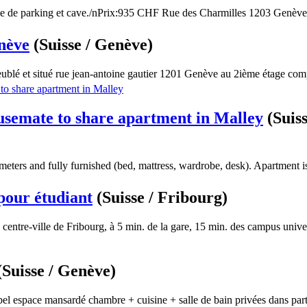
ce de parking et cave./nPrix:935 CHF Rue des Charmilles 1203 Genève.
nève
(Suisse / Genève)
blé et situé rue jean-antoine gautier 1201 Genève au 2ième étage comp
usemate to share apartment in Malley
(Suiss
eters and fully furnished (bed, mattress, wardrobe, desk). Apartment is
 pour étudiant
(Suisse / Fribourg)
centre-ville de Fribourg, à 5 min. de la gare, 15 min. des campus univer
(Suisse / Genève)
el espace mansardé chambre + cuisine + salle de bain privées dans parti