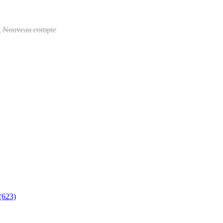
u
Nouveau compte
(623)