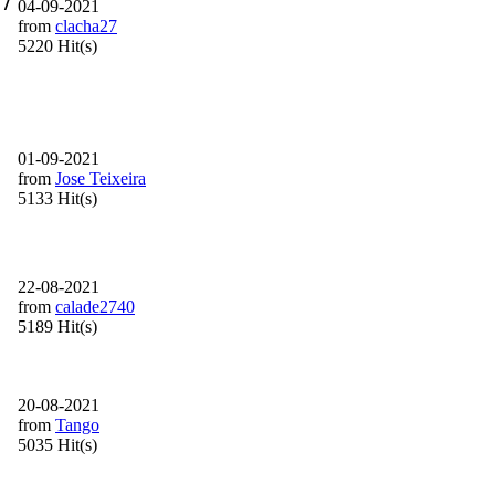
 /
04-09-2021
from
clacha27
5220 Hit(s)
01-09-2021
from
Jose Teixeira
5133 Hit(s)
22-08-2021
from
calade2740
5189 Hit(s)
20-08-2021
from
Tango
5035 Hit(s)