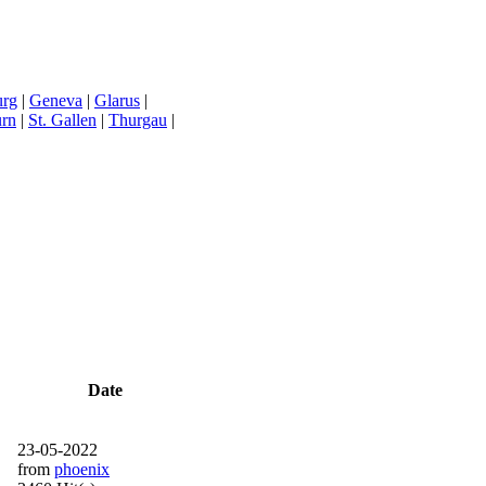
urg
|
Geneva
|
Glarus
|
urn
|
St. Gallen
|
Thurgau
|
Date
23-05-2022
from
phoenix