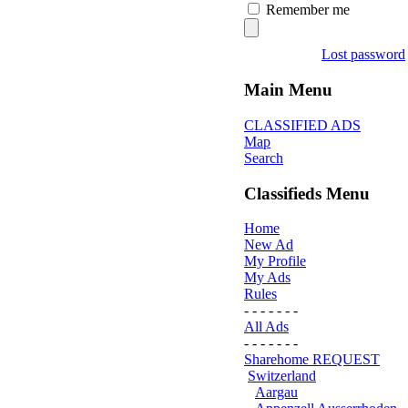
Remember me
Lost password
Main Menu
CLASSIFIED ADS
Map
Search
Classifieds Menu
Home
New Ad
My Profile
My Ads
Rules
- - - - - - -
All Ads
- - - - - - -
Sharehome REQUEST
Switzerland
Aargau