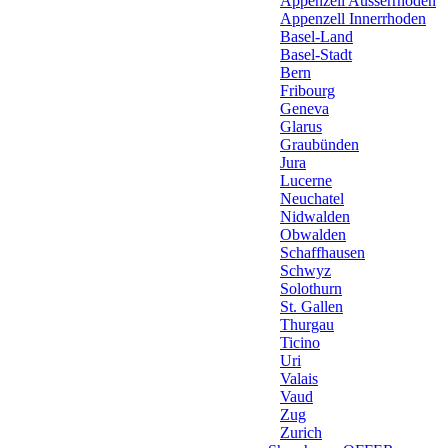
Appenzell Ausserrhoden
Appenzell Innerrhoden
Basel-Land
Basel-Stadt
Bern
Fribourg
Geneva
Glarus
Graubünden
Jura
Lucerne
Neuchatel
Nidwalden
Obwalden
Schaffhausen
Schwyz
Solothurn
St. Gallen
Thurgau
Ticino
Uri
Valais
Vaud
Zug
Zurich