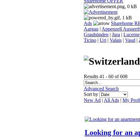
Sharehome OFFER
Ads
Sharehome 
Aargau
|
Appenzell Ausserr
Graubünden
|
Jura
|
Lucerne
Ticino
|
Uri
|
Valais
|
Vaud
|
Results 41 - 60 of 608
Advanced Search
Sort by
New Ad
|
All Ads
|
My Profi
Looking for an 