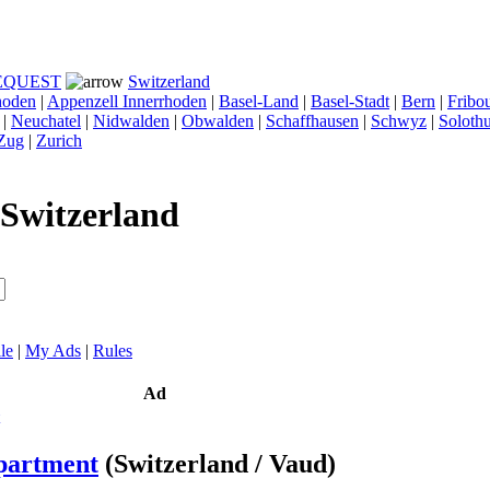
REQUEST
Switzerland
hoden
|
Appenzell Innerrhoden
|
Basel-Land
|
Basel-Stadt
|
Bern
|
Fribo
|
Neuchatel
|
Nidwalden
|
Obwalden
|
Schaffhausen
|
Schwyz
|
Soloth
Zug
|
Zurich
Switzerland
le
|
My Ads
|
Rules
Ad
apartment
(Switzerland / Vaud)