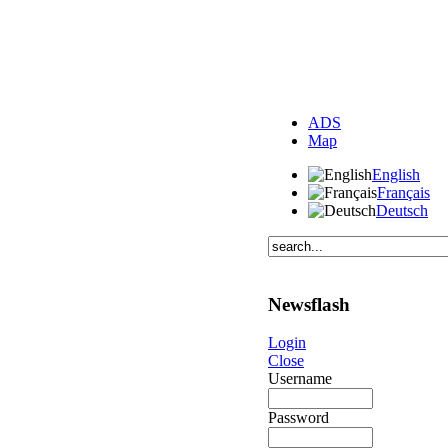
ADS
Map
English
Français
Deutsch
Newsflash
Login
Close
Username
Password