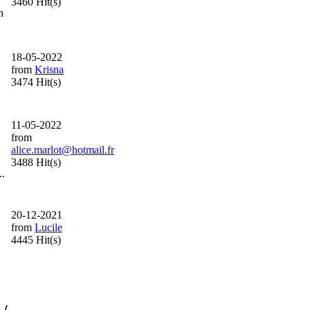
3460 Hit(s)
n
18-05-2022
from
Krisna
3474 Hit(s)
11-05-2022
from
alice.marlot@hotmail.fr
3488 Hit(s)
..
20-12-2021
from
Lucile
4445 Hit(s)