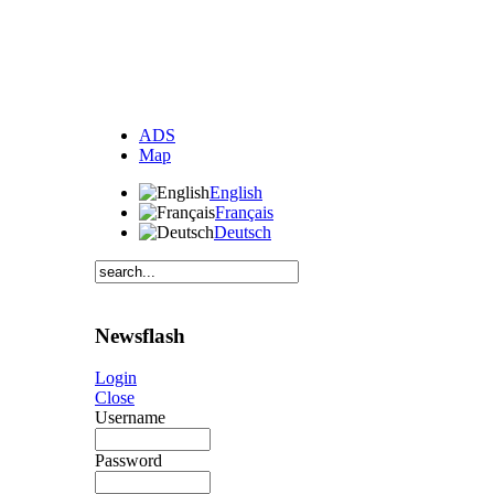
ADS
Map
English
Français
Deutsch
Newsflash
Login
Close
Username
Password