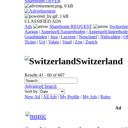
Sharehome OFFER
CLASSIFIED ADS
Ads
Sharehome REQUEST
Switzerla
Aargau
|
Appenzell Ausserrhoden
|
Appenzell Innerrhod
Graubünden
|
Jura
|
Lucerne
|
Neuchatel
|
Nidwalden
|
O
Ticino
|
Uri
|
Valais
|
Vaud
|
Zug
|
Zurich
Switzerland
Results 41 - 60 of 607
Advanced Search
Sort by
New Ad
|
All Ads
|
My Profile
|
My Ads
|
Rules
Ad