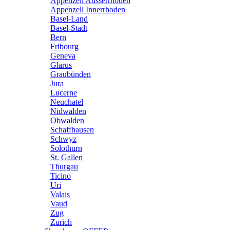
Appenzell Ausserrhoden
Appenzell Innerrhoden
Basel-Land
Basel-Stadt
Bern
Fribourg
Geneva
Glarus
Graubünden
Jura
Lucerne
Neuchatel
Nidwalden
Obwalden
Schaffhausen
Schwyz
Solothurn
St. Gallen
Thurgau
Ticino
Uri
Valais
Vaud
Zug
Zurich