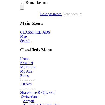
Remember me
Lost password
New account
Main Menu
CLASSIFIED ADS
Map
Search
Classifieds Menu
Home
New Ad
My Profile
My Ads
Rules
- - - - - - -
All Ads
- - - - - - -
Sharehome REQUEST
Switzerland
Aargau