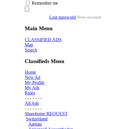
Remember me
Lost password
New account
Main Menu
CLASSIFIED ADS
Map
Search
Classifieds Menu
Home
New Ad
My Profile
My Ads
Rules
- - - - - - -
All Ads
- - - - - - -
Sharehome REQUEST
Switzerland
Aargau