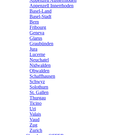
Appenzell Ausserrhoden
Appenzell Innerrhoden
Basel-Land
Basel-Stadt
Bern
Fribourg
Geneva
Glarus
Graubünden
Jura
Lucerne
Neuchatel
Nidwalden
Obwalden
Schaffhausen
Schwyz
Solothurn
St. Gallen
Thurgau
Ticino
Uri
Valais
Vaud
Zug
Zurich