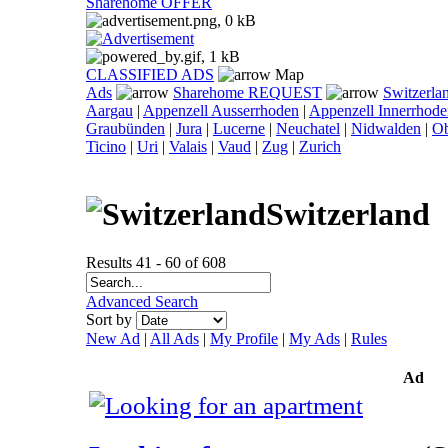
Sharehome OFFER
CLASSIFIED ADS
Map
Ads
Sharehome REQUEST
Switzerla
Aargau
|
Appenzell Ausserrhoden
|
Appenzell Innerrhod
Graubünden
|
Jura
|
Lucerne
|
Neuchatel
|
Nidwalden
|
O
Ticino
|
Uri
|
Valais
|
Vaud
|
Zug
|
Zurich
Switzerland
Results 41 - 60 of 608
Advanced Search
Sort by
New Ad
|
All Ads
|
My Profile
|
My Ads
|
Rules
Ad