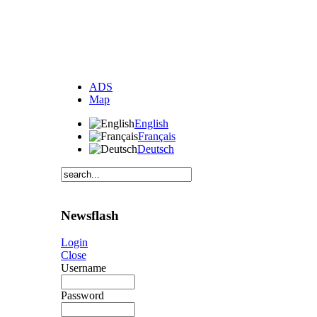
ADS
Map
English
Français
Deutsch
Newsflash
Login
Close
Username
Password