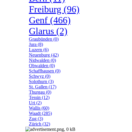
Freiburg (96)
Genf (466)
Glarus (2)
Graubünden (0)
Jura (8)
Luzern (6)
Neuenburg (42)
Nidwalden (0)
Obwalden (0)
Schaffhausen (0)
Schwyz (0)
Solothurn (3)
St. Gallen (17)
Thurgau (0)
Tessin (12)
Uri (2)
Wallis (60)
Waadt (285)
Zug (3)
Zürich (32)