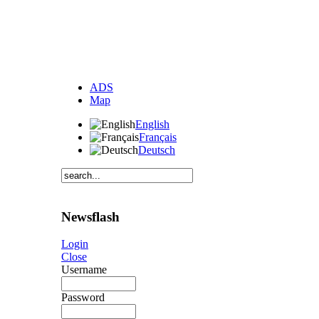
ADS
Map
English
Français
Deutsch
Newsflash
Login
Close
Username
Password