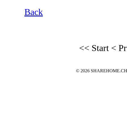
Back
<< Start
< P
© 2026 SHAREHOME.CH...the