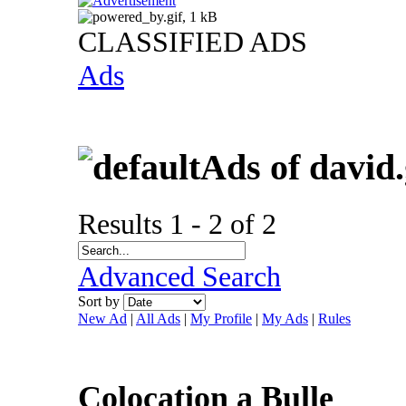
CLASSIFIED ADS
Ads
Ads of david
Results 1 - 2 of 2
Advanced Search
Sort by
New Ad
|
All Ads
|
My Profile
|
My Ads
|
Rules
Colocation a Bulle