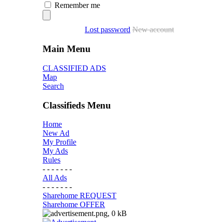
Remember me
Lost password
New account
Main Menu
CLASSIFIED ADS
Map
Search
Classifieds Menu
Home
New Ad
My Profile
My Ads
Rules
- - - - - - -
All Ads
- - - - - - -
Sharehome REQUEST
Sharehome OFFER