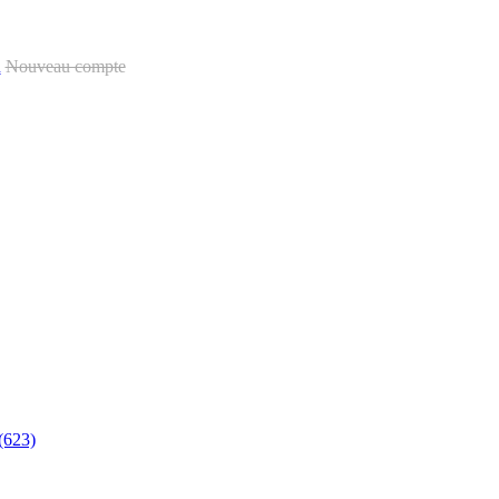
u
Nouveau compte
(623)