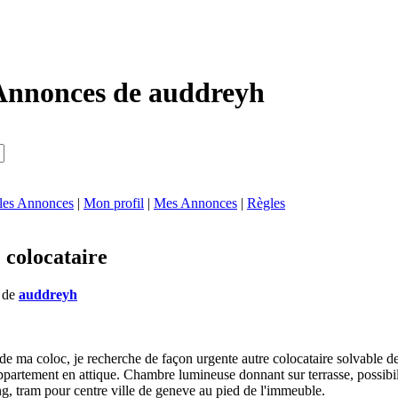
Annonces de auddreyh
 les Annonces
|
Mon profil
|
Mes Annonces
|
Règles
 colocataire
s de
auddreyh
 de ma coloc, je recherche de façon urgente autre colocataire solvable 
partement en attique. Chambre lumineuse donnant sur terrasse, possibilit
ng, tram pour centre ville de geneve au pied de l'immeuble.