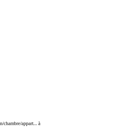
/chambre/appart... à