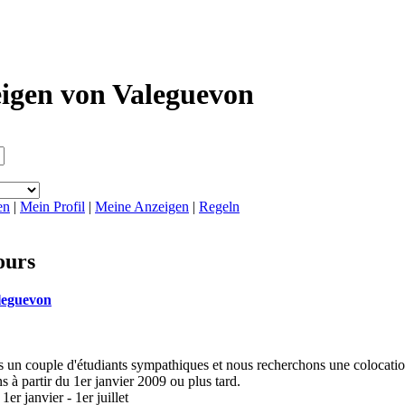
igen von Valeguevon
en
|
Mein Profil
|
Meine Anzeigen
|
Regeln
ours
leguevon
n couple d'étudiants sympathiques et nous recherchons une colocation
 à partir du 1er janvier 2009 ou plus tard.
r janvier - 1er juillet