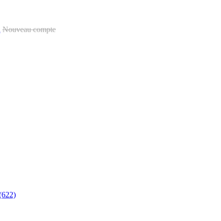
u
Nouveau compte
(622)