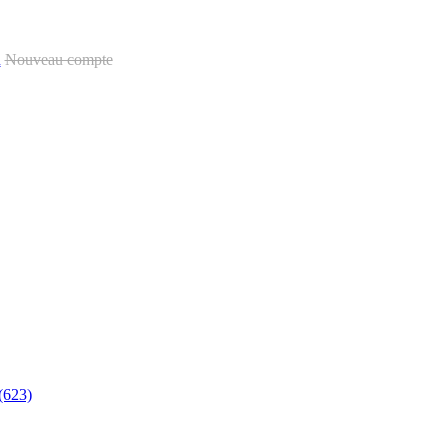
u
Nouveau compte
(623)