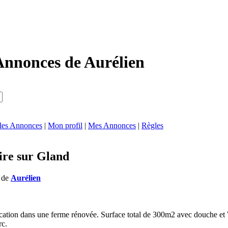
Annonces de Aurélien
 les Annonces
|
Mon profil
|
Mes Annonces
|
Règles
ire sur Gland
s de
Aurélien
location dans une ferme rénovée. Surface total de 300m2 avec douche et
rc.