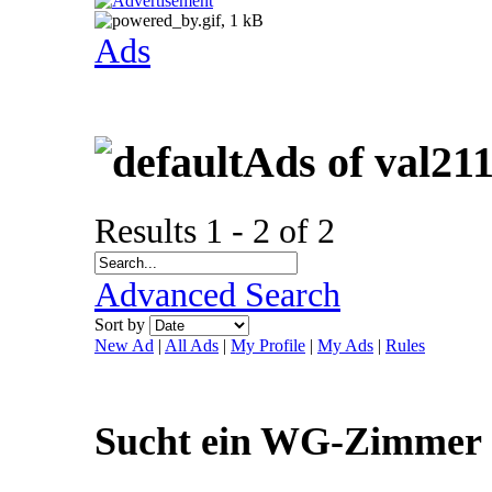
Ads
Ads of val21
Results 1 - 2 of 2
Advanced Search
Sort by
New Ad
|
All Ads
|
My Profile
|
My Ads
|
Rules
Sucht ein WG-Zimmer