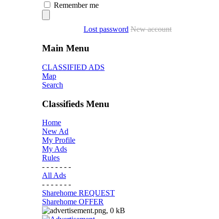
Remember me
Lost password
New account
Main Menu
CLASSIFIED ADS
Map
Search
Classifieds Menu
Home
New Ad
My Profile
My Ads
Rules
- - - - - - -
All Ads
- - - - - - -
Sharehome REQUEST
Sharehome OFFER