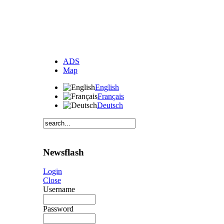
ADS
Map
English
Français
Deutsch
Newsflash
Login
Close
Username
Password