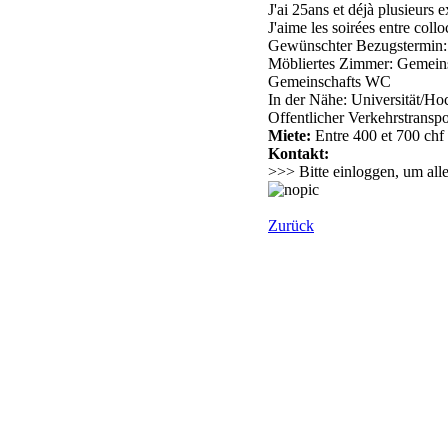
J'ai 25ans et déjà plusieurs e
J'aime les soirées entre colloc
Gewünschter Bezugstermin:
Möbliertes Zimmer: Gemein
Gemeinschafts WC
In der Nähe: Universität/Ho
Offentlicher Verkehrstranspo
Miete:
Entre 400 et 700 chf
Kontakt:
>>> Bitte einloggen, um all
Zurück