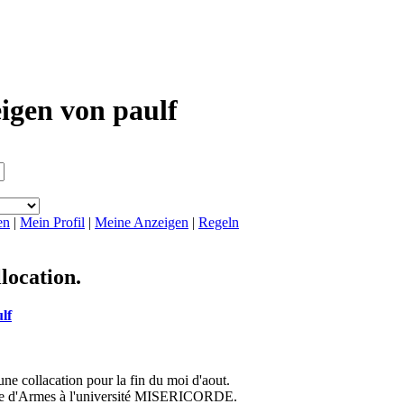
igen von paulf
en
|
Mein Profil
|
Meine Anzeigen
|
Regeln
location.
lf
ne collacation pour la fin du moi d'aout.
ître d'Armes à l'université MISERICORDE.