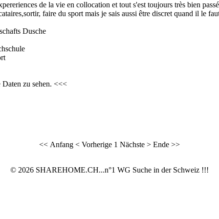
xpereriences de la vie en collocation et tout s'est toujours très bien passé
ataires,sortir, faire du sport mais je sais aussi être discret quand il le fau
schafts Dusche
chschule
rt
e Daten zu sehen. <<<
<< Anfang
< Vorherige
1
Nächste >
Ende >>
© 2026 SHAREHOME.CH...n°1 WG Suche in der Schweiz !!!