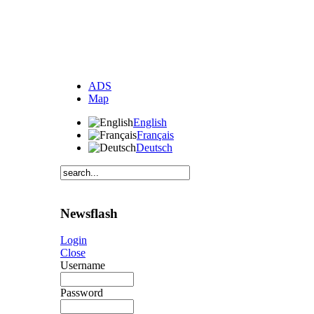
ADS
Map
English
Français
Deutsch
Newsflash
Login
Close
Username
Password