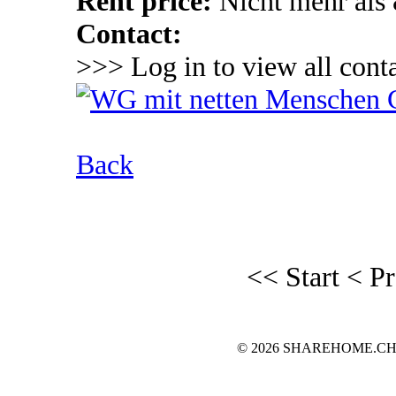
Rent price:
Nicht mehr als
Contact:
>>> Log in to view all conta
Back
<< Start
< P
© 2026 SHAREHOME.CH...the