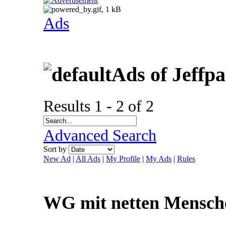
Ads
Ads of Jeffp
Results 1 - 2 of 2
Advanced Search
Sort by
New Ad
|
All Ads
|
My Profile
|
My Ads
|
Rules
WG mit netten Mensch