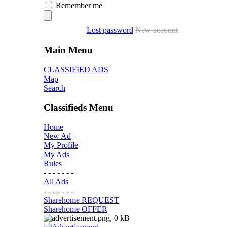
Remember me
Lost password
New account
Main Menu
CLASSIFIED ADS
Map
Search
Classifieds Menu
Home
New Ad
My Profile
My Ads
Rules
- - - - - - -
All Ads
- - - - - - -
Sharehome REQUEST
Sharehome OFFER