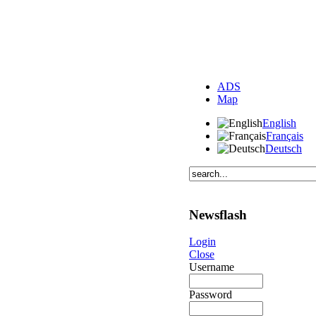
ADS
Map
English
Français
Deutsch
Newsflash
Login
Close
Username
Password