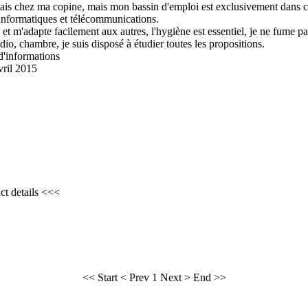
alais chez ma copine, mais mon bassin d'emploi est exclusivement dans
x informatiques et télécommunications.
et m'adapte facilement aux autres, l'hygiène est essentiel, je ne fume pa
io, chambre, je suis disposé à étudier toutes les propositions.
 d'informations
vril 2015
ct details <<<
<< Start
< Prev
1
Next >
End >>