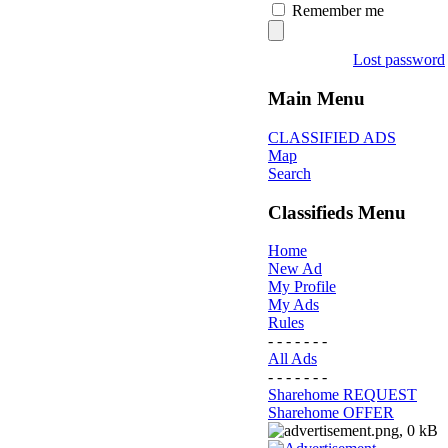
Remember me
Lost password
Main Menu
CLASSIFIED ADS
Map
Search
Classifieds Menu
Home
New Ad
My Profile
My Ads
Rules
- - - - - - -
All Ads
- - - - - - -
Sharehome REQUEST
Sharehome OFFER