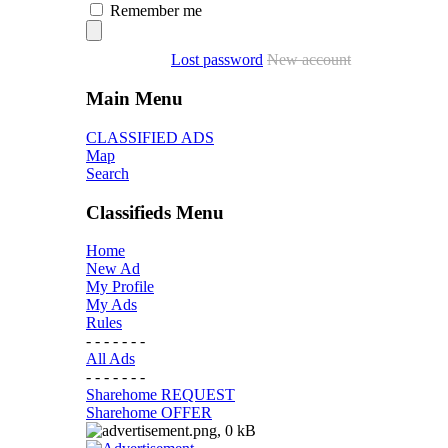
Remember me
Lost password
New account
Main Menu
CLASSIFIED ADS
Map
Search
Classifieds Menu
Home
New Ad
My Profile
My Ads
Rules
- - - - - - -
All Ads
- - - - - - -
Sharehome REQUEST
Sharehome OFFER