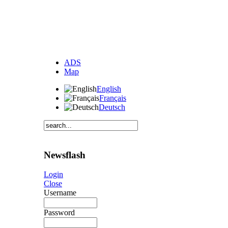
ADS
Map
English
Français
Deutsch
Newsflash
Login
Close
Username
Password