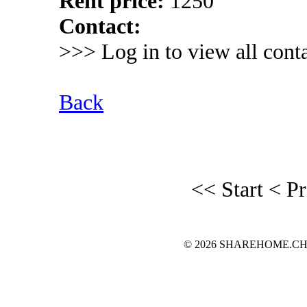
Rent price:
1250
Contact:
>>> Log in to view all conta
Back
<< Start
< P
© 2026 SHAREHOME.CH...the