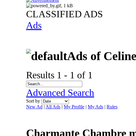
CLASSIFIED ADS
Ads
Ads of Celin
Results 1 - 1 of 1
Advanced Search
Sort by
New Ad
|
All Ads
|
My Profile
|
My Ads
|
Rules
Charmante Chambre m