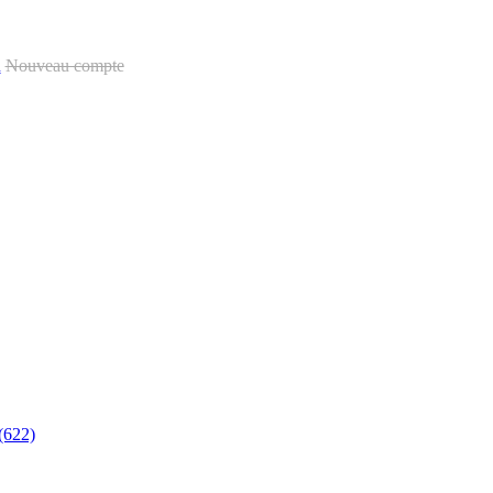
u
Nouveau compte
(622)