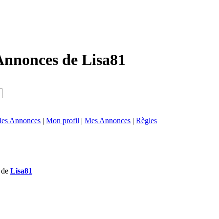
Annonces de Lisa81
 les Annonces
|
Mon profil
|
Mes Annonces
|
Règles
s de
Lisa81