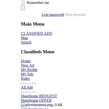
Remember me
Lost password
New account
Main Menu
CLASSIFIED ADS
Map
Search
Classifieds Menu
Home
New Ad
My Profile
My Ads
Rules
- - - - - - -
All Ads
- - - - - - -
Sharehome REQUEST
Sharehome OFFER