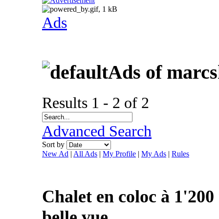
Ads
Ads of marcs
Results 1 - 2 of 2
Advanced Search
Sort by
New Ad
|
All Ads
|
My Profile
|
My Ads
|
Rules
Chalet en coloc à 1'200 
belle vue