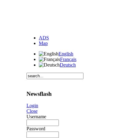
ADS
Map
English
Français
Deutsch
Newsflash
Login
Close
Username
Password