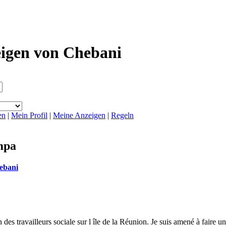
igen von Chebani
en
|
Mein Profil
|
Meine Anzeigen
|
Regeln
mpa
ebani
n des travailleurs sociale sur l île de la Réunion. Je suis amené à faire u