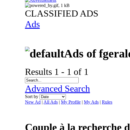
CLASSIFIED ADS
Ads
Ads of fgeral
Results 1 - 1 of 1
Advanced Search
Sort by
New Ad
|
All Ads
|
My Profile
|
My Ads
|
Rules
Couple à la recherche 