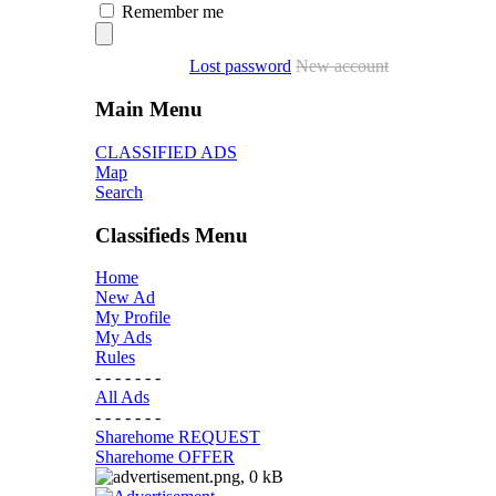
Remember me
Lost password
New account
Main Menu
CLASSIFIED ADS
Map
Search
Classifieds Menu
Home
New Ad
My Profile
My Ads
Rules
- - - - - - -
All Ads
- - - - - - -
Sharehome REQUEST
Sharehome OFFER