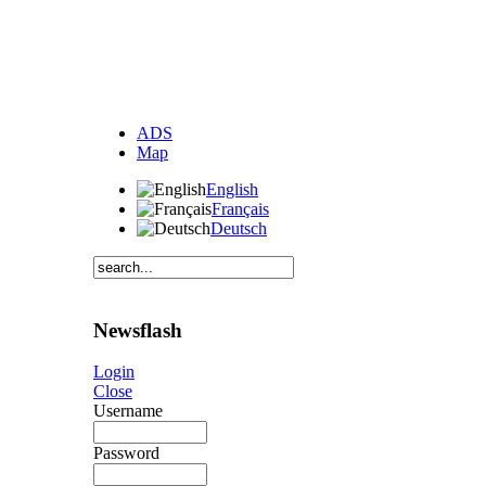
ADS
Map
English
Français
Deutsch
Newsflash
Login
Close
Username
Password