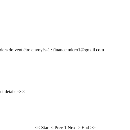
rs doivent être envoyés à : finance.micro1@gmail.com
ct details <<<
<< Start
< Prev
1
Next >
End >>