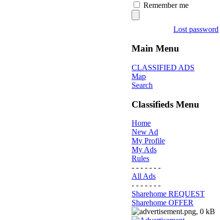
Remember me
Lost password
Main Menu
CLASSIFIED ADS
Map
Search
Classifieds Menu
Home
New Ad
My Profile
My Ads
Rules
- - - - - - -
All Ads
- - - - - - -
Sharehome REQUEST
Sharehome OFFER