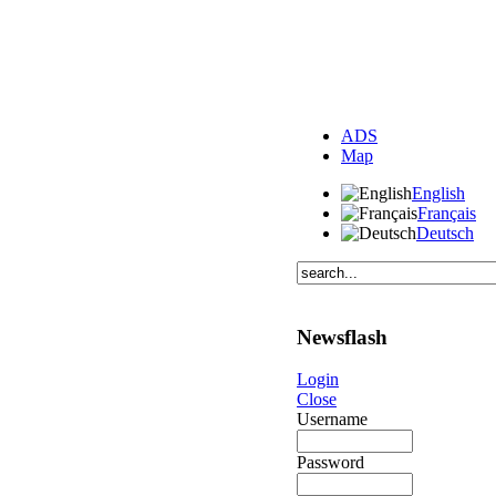
ADS
Map
English
Français
Deutsch
Newsflash
Login
Close
Username
Password