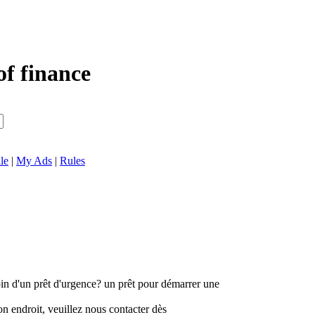
of finance
le
|
My Ads
|
Rules
in d'un prêt d'urgence? un prêt pour démarrer une
on endroit, veuillez nous contacter dès