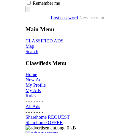
Remember me
Lost password
New account
Main Menu
CLASSIFIED ADS
Map
Search
Classifieds Menu
Home
New Ad
My Profile
My Ads
Rules
- - - - - - -
All Ads
- - - - - - -
Sharehome REQUEST
Sharehome OFFER