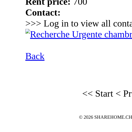
Rent price:
700
Contact:
>>> Log in to view all conta
Back
<< Start
< P
© 2026 SHAREHOME.CH...the