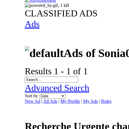
CLASSIFIED ADS
Ads
Ads of Sonia
Results 1 - 1 of 1
Advanced Search
Sort by
New Ad
|
All Ads
|
My Profile
|
My Ads
|
Rules
Recherche Urgente ch