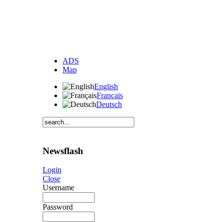
ADS
Map
English
Français
Deutsch
Newsflash
Login
Close
Username
Password