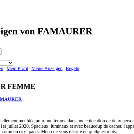
eigen von FAMAURER
en
|
Mein Profil
|
Meine Anzeigen
|
Regeln
UR FEMME
AMAURER
iellement meublée pour une femme dans une colocation de deux perso
 1er juillet 2020. Spacieux, lumineux et avec beaucoup de cachet, l'app
commerces et parcs. Merci de vous décrire en quelques mots.