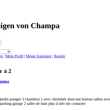
igen von Champa
en
|
Mein Profil
|
Meine Anzeigen
|
Regeln
r à 2
ampa
ardin potager 3 chambres 1 avec cheminée dont une bureau sallon ave
 parking garage 2 salles de bain plus d info me contacter