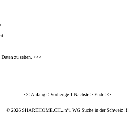
n
rt
e Daten zu sehen. <<<
<< Anfang
< Vorherige
1
Nächste >
Ende >>
© 2026 SHAREHOME.CH...n°1 WG Suche in der Schweiz !!!