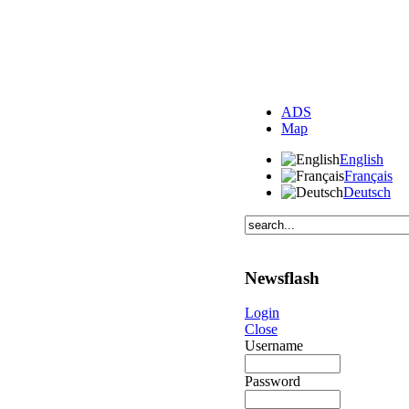
ADS
Map
English
Français
Deutsch
Newsflash
Login
Close
Username
Password