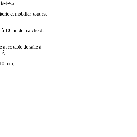
is-à-vis,
erie et mobilier, tout est
se, à 10 mn de marche du
 avec table de salle à
ré;
à10 min;