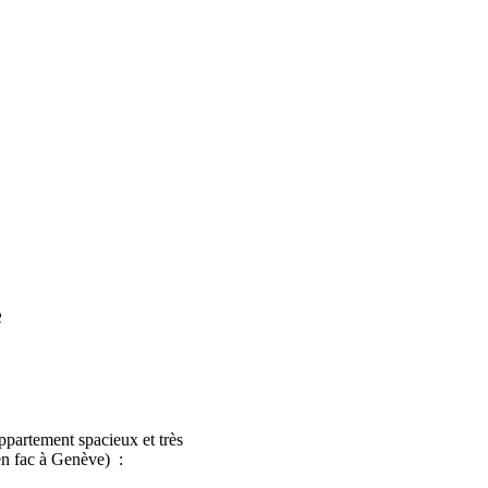
e
partement spacieux et très
en fac à Genève) :