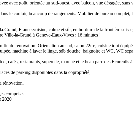
vée avec goût, orientée au sud-ouest, avec balcon, vue dégagée, sans v
 dans le couloir, beaucoup de rangements. Mobilier de bureau complet, lit
e-la-Grand, France-voisine, calme et sûr, en bordure de la frontière suis
re Ville-la-Grand à Geneve-Eaux-Vives : 16 minutes !
 fin de rénovation. Orientation au sud, salon 22m², cuisine tout équipée
quipée, machine à laver le linge, sdb douche, baignoire et WC, WC sépa
ed, cafés, restaurants, superette, marché et le beau parc des Ecureuils 
 places de parking disponibles dans la copropriété;
a rénovation.
ges comprises.
e 2020