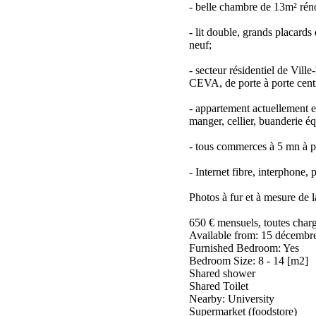
- belle chambre de 13m² réno
- lit double, grands placards
neuf;
- secteur résidentiel de Vill
CEVA, de porte à porte cent
- appartement actuellement en
manger, cellier, buanderie é
- tous commerces à 5 mn à pi
- Internet fibre, interphone,
Photos à fur et à mesure de l
650 € mensuels, toutes char
Available from: 15 décembr
Furnished Bedroom: Yes
Bedroom Size: 8 - 14 [m2]
Shared shower
Shared Toilet
Nearby: University
Supermarket (foodstore)