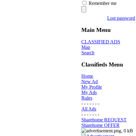
Remember me
Lost password
Main Menu
CLASSIFIED ADS
Map
Search
Classifieds Menu
Home
New Ad
My Profile
My Ads
Rules
- - - - - - -
All Ads
- - - - - - -
Sharehome REQUEST
Sharehome OFFER