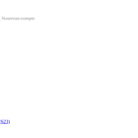
u
Nouveau compte
(623)