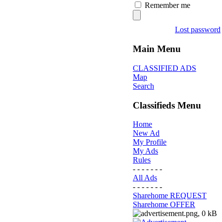
Remember me
Lost password
Main Menu
CLASSIFIED ADS
Map
Search
Classifieds Menu
Home
New Ad
My Profile
My Ads
Rules
- - - - - - -
All Ads
- - - - - - -
Sharehome REQUEST
Sharehome OFFER