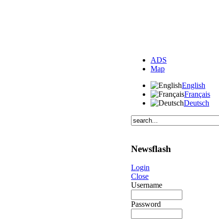
ADS
Map
English
Français
Deutsch
Newsflash
Login
Close
Username
Password