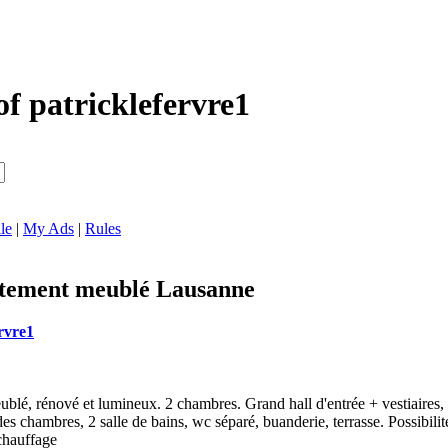
of patricklefervre1
le
|
My Ads
|
Rules
rtement meublé Lausanne
rvre1
blé, rénové et lumineux. 2 chambres. Grand hall d'entrée + vestiaires, l
des chambres, 2 salle de bains, wc séparé, buanderie, terrasse. Possibil
chauffage