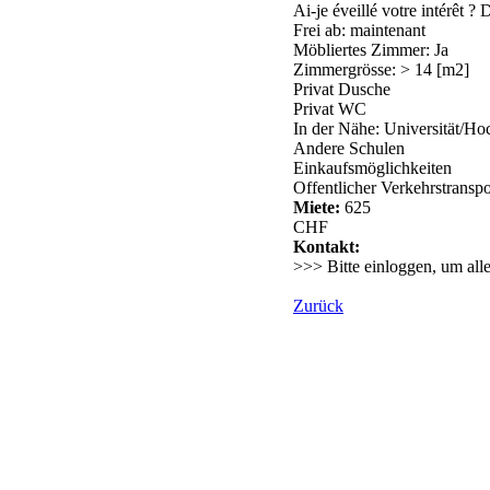
Ai-je éveillé votre intérêt ?
Frei ab: maintenant
Möbliertes Zimmer: Ja
Zimmergrösse: > 14 [m2]
Privat Dusche
Privat WC
In der Nähe: Universität/Ho
Andere Schulen
Einkaufsmöglichkeiten
Offentlicher Verkehrstranspo
Miete:
625
CHF
Kontakt:
>>> Bitte einloggen, um all
Zurück