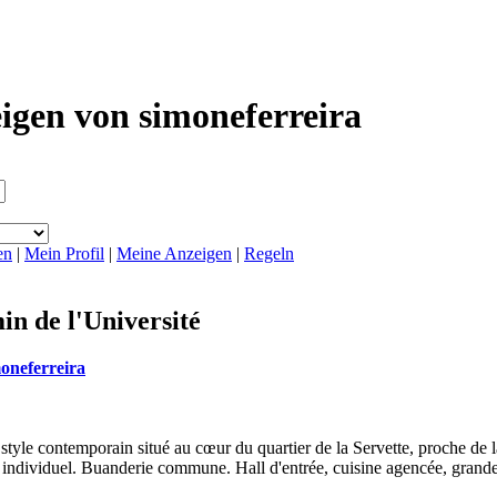
igen von simoneferreira
en
|
Mein Profil
|
Meine Anzeigen
|
Regeln
in de l'Université
oneferreira
yle contemporain situé au cœur du quartier de la Servette, proche de l
u individuel. Buanderie commune. Hall d'entrée, cuisine agencée, grande 