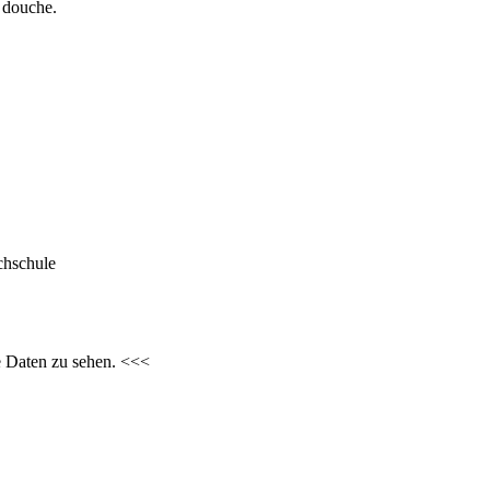
c douche.
chschule
e Daten zu sehen. <<<