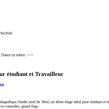
chschule
e Daten zu sehen. <<<
r étudiant et Travailleur
uss
Magnifique Studio neuf de 30m2 au 4ème étage idéal pour étudiant et tr
ve-vaisselles, grand frigo