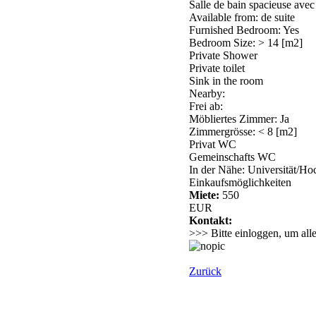
Salle de bain spacieuse ave
Available from: de suite
Furnished Bedroom: Yes
Bedroom Size: > 14 [m2]
Private Shower
Private toilet
Sink in the room
Nearby:
Frei ab:
Möbliertes Zimmer: Ja
Zimmergrösse: < 8 [m2]
Privat WC
Gemeinschafts WC
In der Nähe: Universität/Ho
Einkaufsmöglichkeiten
Miete:
550
EUR
Kontakt:
>>> Bitte einloggen, um all
Zurück