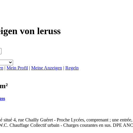
igen von leruss
en
|
Mein Profil
|
Meine Anzeigen
|
Regeln
 m²
uss
situé 4, rue Chailly Guéret - Proche Lycées, comprenant ; une entrée, 
u - W.C. Chauffage Collectif urbain - Charges courantes en sus. D