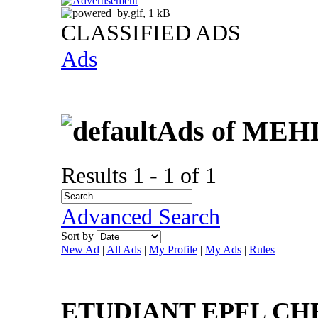
CLASSIFIED ADS
Ads
Ads of ME
Results 1 - 1 of 1
Advanced Search
Sort by
New Ad
|
All Ads
|
My Profile
|
My Ads
|
Rules
ETUDIANT EPFL C