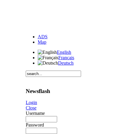
ADS
Map
English
Français
Deutsch
Newsflash
Login
Close
Username
Password