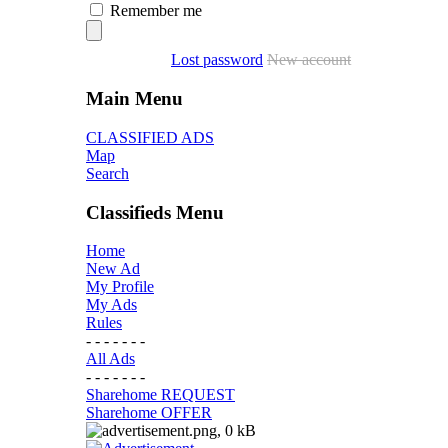
Remember me
Lost password
New account
Main Menu
CLASSIFIED ADS
Map
Search
Classifieds Menu
Home
New Ad
My Profile
My Ads
Rules
- - - - - - -
All Ads
- - - - - - -
Sharehome REQUEST
Sharehome OFFER