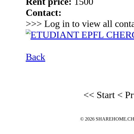
Rent price:
1500
Contact:
>>> Log in to view all conta
Back
<< Start
< P
© 2026 SHAREHOME.CH...the