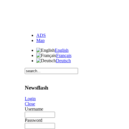
ADS
Map
English
Français
Deutsch
Newsflash
Login
Close
Username
Password