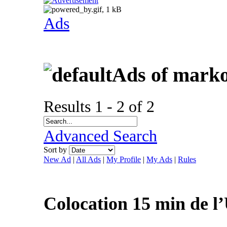
Ads
Ads of marko
Results 1 - 2 of 2
Advanced Search
Sort by
New Ad
|
All Ads
|
My Profile
|
My Ads
|
Rules
Colocation 15 min de 