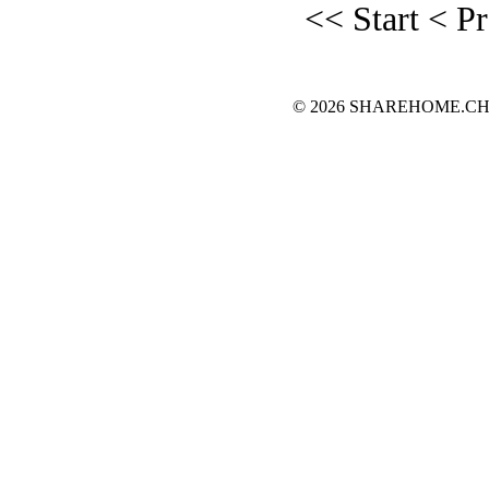
<< Start
< P
© 2026 SHAREHOME.CH...the