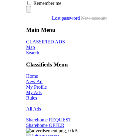
Remember me
Lost password
New account
Main Menu
CLASSIFIED ADS
Map
Search
Classifieds Menu
Home
New Ad
My Profile
My Ads
Rules
- - - - - - -
All Ads
- - - - - - -
Sharehome REQUEST
Sharehome OFFER