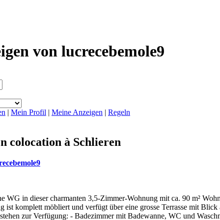
igen von lucrecebemole9
en
|
Mein Profil
|
Meine Anzeigen
|
Regeln
 colocation à Schlieren
crecebemole9
ine WG in dieser charmanten 3,5-Zimmer-Wohnung mit ca. 90 m² Wohnf
ist komplett möbliert und verfügt über eine grosse Terrasse mit Blic
tehen zur Verfügung: - Badezimmer mit Badewanne, WC und Waschm