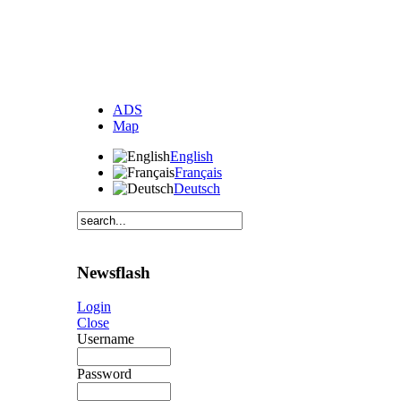
ADS
Map
English
Français
Deutsch
Newsflash
Login
Close
Username
Password