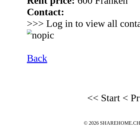
Rent price:
600 Franken
Contact:
>>> Log in to view all conta
Back
<< Start
< P
© 2026 SHAREHOME.CH...the