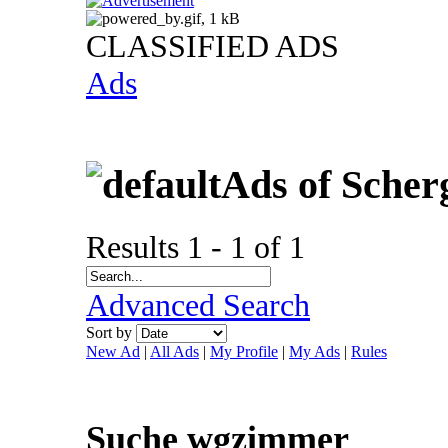
CLASSIFIED ADS
Ads
Ads of Scher
Results 1 - 1 of 1
Advanced Search
Sort by
New Ad
|
All Ads
|
My Profile
|
My Ads
|
Rules
Suche wgzimmer