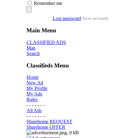
Remember me
Lost password
New account
Main Menu
CLASSIFIED ADS
Map
Search
Classifieds Menu
Home
New Ad
My Profile
My Ads
Rules
- - - - - - -
All Ads
- - - - - - -
Sharehome REQUEST
Sharehome OFFER