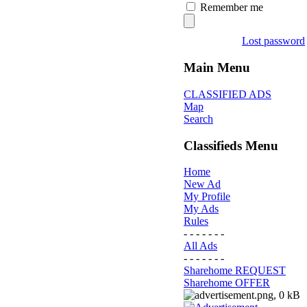
Remember me
Lost password
Main Menu
CLASSIFIED ADS
Map
Search
Classifieds Menu
Home
New Ad
My Profile
My Ads
Rules
- - - - - - -
All Ads
- - - - - - -
Sharehome REQUEST
Sharehome OFFER