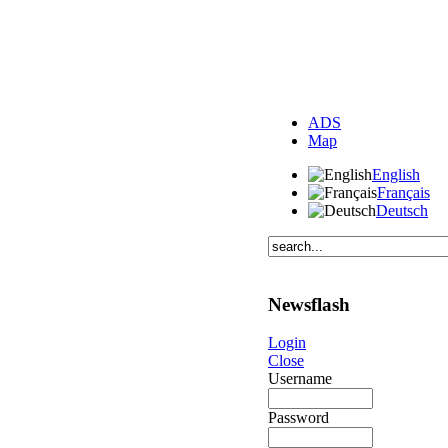
ADS
Map
English
Français
Deutsch
Newsflash
Login
Close
Username
Password