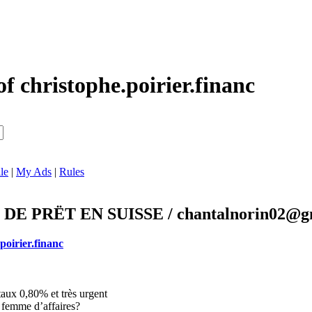
of christophe.poirier.financ
le
|
My Ads
|
Rules
 PRËT EN SUISSE / chantalnorin02@g
poirier.financ
taux 0,80% et très urgent
femme d’affaires?