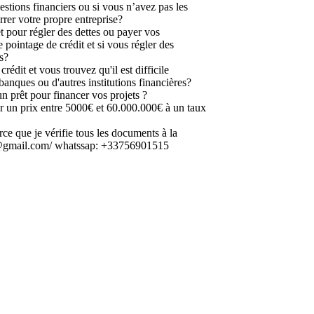
estions financiers ou si vous n’avez pas les
rer votre propre entreprise?
t pour régler des dettes ou payer vos
 pointage de crédit et si vous régler des
s?
édit et vous trouvez qu'il est difficile
banques ou d'autres institutions financières?
n prêt pour financer vos projets ?
 un prix entre 5000€ et 60.000.000€ à un taux
arce que je vérifie tous les documents à la
2@gmail.com/ whatssap: +33756901515