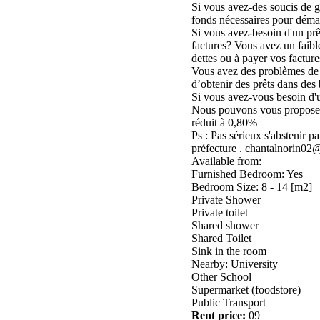
Si vous avez-des soucis de g
fonds nécessaires pour démar
Si vous avez-besoin d'un prê
factures? Vous avez un faible
dettes ou à payer vos facture
Vous avez des problèmes de cr
d’obtenir des prêts dans des 
Si vous avez-vous besoin d'u
Nous pouvons vous proposer
réduit à 0,80%
Ps : Pas sérieux s'abstenir p
préfecture . chantalnorin0
Available from:
Furnished Bedroom: Yes
Bedroom Size: 8 - 14 [m2]
Private Shower
Private toilet
Shared shower
Shared Toilet
Sink in the room
Nearby: University
Other School
Supermarket (foodstore)
Public Transport
Rent price:
09