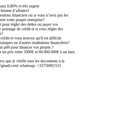
taux 0,80% et très urgent
femme d’affaires?
estions financiers ou si vous n’avez pas les
rer votre propre entreprise?
t pour régler des dettes ou payer vos
 pointage de crédit et si vous régler des
s?
édit et vous trouvez qu'il est difficile
banques ou d'autres institutions financières?
n prêt pour financer vos projets ?
 un prix entre 5000€ et 60.000.000€ à un taux
arce que je vérifie tous les documents à la
2@gmail.com/ whatssap: +33756901515