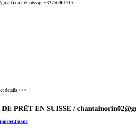
2@gmail.com/ whatssap: +33756901515
ct details <<<
 PRËT EN SUISSE / chantalnorin02@g
poirier.financ