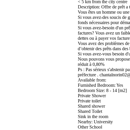
< 5 km from the city centre
Description: Offre de prêt a 
Vous êtes un homme ou une 
Si vous avez-des soucis de g
fonds nécessaires pour démar
Si vous avez-besoin d'un prê
factures? Vous avez un faible
dettes ou à payer vos facture
Vous avez des problèmes de cr
d’obtenir des prêts dans des 
Si vous avez-vous besoin d'u
Nous pouvons vous proposer
réduit à 0,80%
Ps : Pas sérieux s'abstenir p
préfecture . chantalnorin0
Available from:
Furnished Bedroom: Yes
Bedroom Size: 8 - 14 [m2]
Private Shower
Private toilet
Shared shower
Shared Toilet
Sink in the room
Nearby: University
Other School