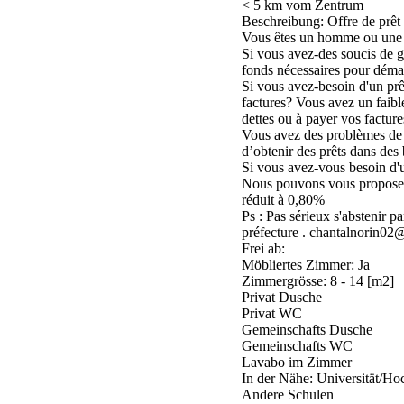
< 5 km vom Zentrum
Beschreibung: Offre de prêt 
Vous êtes un homme ou une 
Si vous avez-des soucis de g
fonds nécessaires pour démar
Si vous avez-besoin d'un prê
factures? Vous avez un faible
dettes ou à payer vos facture
Vous avez des problèmes de cr
d’obtenir des prêts dans des 
Si vous avez-vous besoin d'u
Nous pouvons vous proposer
réduit à 0,80%
Ps : Pas sérieux s'abstenir p
préfecture . chantalnorin0
Frei ab:
Möbliertes Zimmer: Ja
Zimmergrösse: 8 - 14 [m2]
Privat Dusche
Privat WC
Gemeinschafts Dusche
Gemeinschafts WC
Lavabo im Zimmer
In der Nähe: Universität/Ho
Andere Schulen