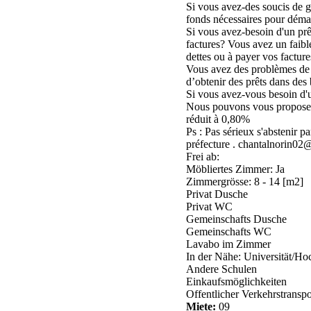
Si vous avez-des soucis de g
fonds nécessaires pour démar
Si vous avez-besoin d'un prê
factures? Vous avez un faible
dettes ou à payer vos facture
Vous avez des problèmes de cr
d’obtenir des prêts dans des 
Si vous avez-vous besoin d'u
Nous pouvons vous proposer
réduit à 0,80%
Ps : Pas sérieux s'abstenir p
préfecture . chantalnorin0
Frei ab:
Möbliertes Zimmer: Ja
Zimmergrösse: 8 - 14 [m2]
Privat Dusche
Privat WC
Gemeinschafts Dusche
Gemeinschafts WC
Lavabo im Zimmer
In der Nähe: Universität/Ho
Andere Schulen
Einkaufsmöglichkeiten
Offentlicher Verkehrstranspo
Miete:
09