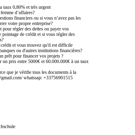
a taux 0,80% et très urgent
femme d’affaires?
estions financiers ou si vous n’avez pas les
rer votre propre entreprise?
t pour régler des dettes ou payer vos
 pointage de crédit et si vous régler des
s?
édit et vous trouvez qu'il est difficile
banques ou d'autres institutions financières?
n prêt pour financer vos projets ?
 un prix entre 5000€ et 60.000.000€ à un taux
arce que je vérifie tous les documents à la
2@gmail.com/ whatssap: +33756901515
chschule