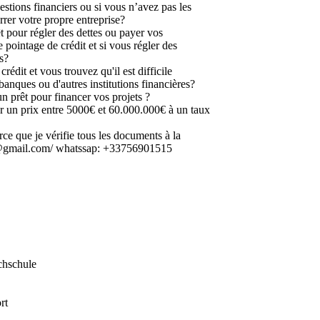
estions financiers ou si vous n’avez pas les
rer votre propre entreprise?
t pour régler des dettes ou payer vos
 pointage de crédit et si vous régler des
s?
édit et vous trouvez qu'il est difficile
banques ou d'autres institutions financières?
n prêt pour financer vos projets ?
 un prix entre 5000€ et 60.000.000€ à un taux
arce que je vérifie tous les documents à la
2@gmail.com/ whatssap: +33756901515
chschule
rt