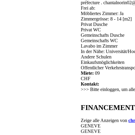
préfecture . chantalnorin0
Frei ab:
Möbliertes Zimmer: Ja
Zimmergrösse: 8 - 14 [m2]
Privat Dusche
Privat WC
Gemeinschafts Dusche
Gemeinschafts WC
Lavabo im Zimmer
In der Nähe: Universität/Ho
Andere Schulen
Einkaufsmöglichkeiten
Offentlicher Verkehrstranspo
Miete:
09
CHF
Kontakt:
>>> Bitte einloggen, um all
FINANCEMENT DE
Zeige alle Anzeigen von
chr
GENEVE
GENEVE