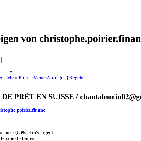
igen von christophe.poirier.fina
en
|
Mein Profil
|
Meine Anzeigen
|
Regeln
 PRËT EN SUISSE / chantalnorin02@g
istophe.poirier.financ
a taux 0,80% et très urgent
femme d’affaires?