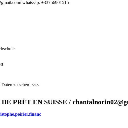
2@gmail.com/ whatssap: +33756901515
chschule
rt
e Daten zu sehen. <<<
 PRËT EN SUISSE / chantalnorin02@g
istophe.poirier.financ