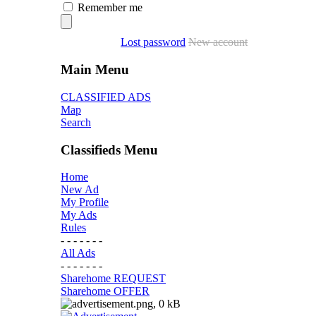
Remember me
Lost password
New account
Main Menu
CLASSIFIED ADS
Map
Search
Classifieds Menu
Home
New Ad
My Profile
My Ads
Rules
- - - - - - -
All Ads
- - - - - - -
Sharehome REQUEST
Sharehome OFFER