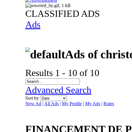
CLASSIFIED ADS
Ads
Ads of christ
Results 1 - 10 of 10
Advanced Search
Sort by
New Ad
|
All Ads
|
My Profile
|
My Ads
|
Rules
FINANCEMENT DE PR