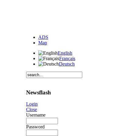
ADS
Map
English
Français
Deutsch
Newsflash
Login
Close
Username
Password