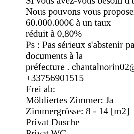
Si vous avez-vous besoin d'u
Nous pouvons vous proposer
60.000.000€ à un taux
réduit à 0,80%
Ps : Pas sérieux s'abstenir pa
documents à la
préfecture . chantalnorin0
+33756901515
Frei ab:
Möbliertes Zimmer: Ja
Zimmergrösse: 8 - 14 [m2]
Privat Dusche
Privat WC