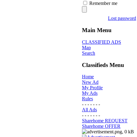
Remember me
Lost password
Main Menu
CLASSIFIED ADS
Map
Search
Classifieds Menu
Home
New Ad
My Profile
My Ads
Rules
- - - - - - -
All Ads
- - - - - - -
Sharehome REQUEST
Sharehome OFFER