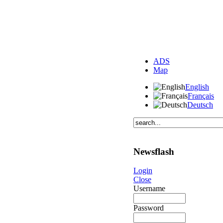
ADS
Map
English
Français
Deutsch
Newsflash
Login
Close
Username
Password