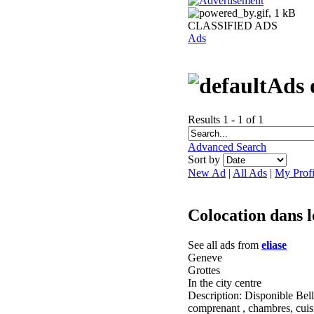
CLASSIFIED ADS
Ads
Ads o
Results 1 - 1 of 1
Advanced Search
Sort by
New Ad
|
All Ads
|
My Profi
Colocation dans l
See all ads from
eliase
Geneve
Grottes
In the city centre
Description: Disponible Bel
comprenant , chambres, cuisi