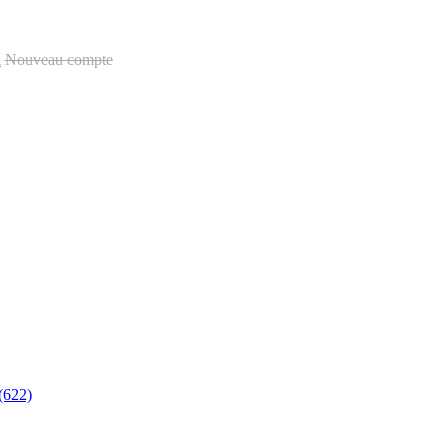
u
Nouveau compte
(622)