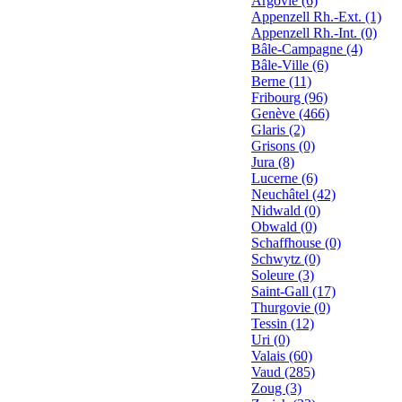
Argovie (6)
Appenzell Rh.-Ext. (1)
Appenzell Rh.-Int. (0)
Bâle-Campagne (4)
Bâle-Ville (6)
Berne (11)
Fribourg (96)
Genève (466)
Glaris (2)
Grisons (0)
Jura (8)
Lucerne (6)
Neuchâtel (42)
Nidwald (0)
Obwald (0)
Schaffhouse (0)
Schwytz (0)
Soleure (3)
Saint-Gall (17)
Thurgovie (0)
Tessin (12)
Uri (0)
Valais (60)
Vaud (285)
Zoug (3)