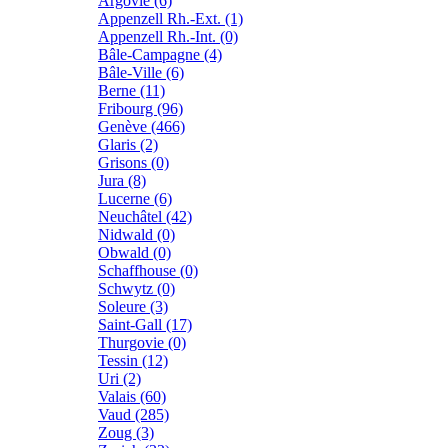
Argovie (6)
Appenzell Rh.-Ext. (1)
Appenzell Rh.-Int. (0)
Bâle-Campagne (4)
Bâle-Ville (6)
Berne (11)
Fribourg (96)
Genève (466)
Glaris (2)
Grisons (0)
Jura (8)
Lucerne (6)
Neuchâtel (42)
Nidwald (0)
Obwald (0)
Schaffhouse (0)
Schwytz (0)
Soleure (3)
Saint-Gall (17)
Thurgovie (0)
Tessin (12)
Uri (2)
Valais (60)
Vaud (285)
Zoug (3)