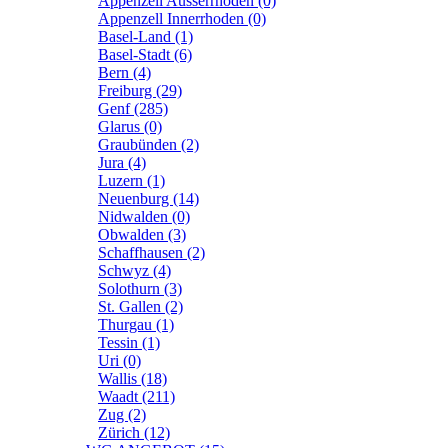
Appenzell Ausserrhoden (0)
Appenzell Innerrhoden (0)
Basel-Land (1)
Basel-Stadt (6)
Bern (4)
Freiburg (29)
Genf (285)
Glarus (0)
Graubünden (2)
Jura (4)
Luzern (1)
Neuenburg (14)
Nidwalden (0)
Obwalden (3)
Schaffhausen (2)
Schwyz (4)
Solothurn (3)
St. Gallen (2)
Thurgau (1)
Tessin (1)
Uri (0)
Wallis (18)
Waadt (211)
Zug (2)
Zürich (12)