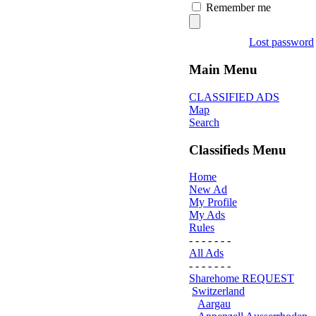
Remember me
Lost password
Main Menu
CLASSIFIED ADS
Map
Search
Classifieds Menu
Home
New Ad
My Profile
My Ads
Rules
- - - - - - -
All Ads
- - - - - - -
Sharehome REQUEST
Switzerland
Aargau