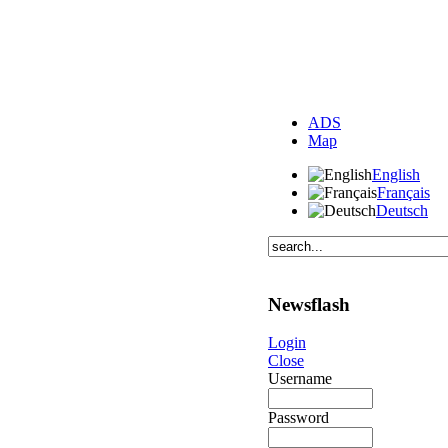
ADS
Map
English
Français
Deutsch
Newsflash
Login
Close
Username
Password