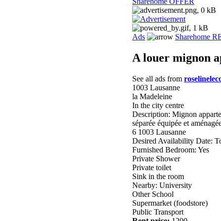
Sharehome OFFER
Ads
Sharehome 
A louer mignon a
See all ads from
roselinelec
1003 Lausanne
la Madeleine
In the city centre
Description: Mignon apparte
séparée équipée et aménagée
6 1003 Lausanne
Desired Availability Date: To
Furnished Bedroom: Yes
Private Shower
Private toilet
Sink in the room
Nearby: University
Other School
Supermarket (foodstore)
Public Transport
Rent price:
1200