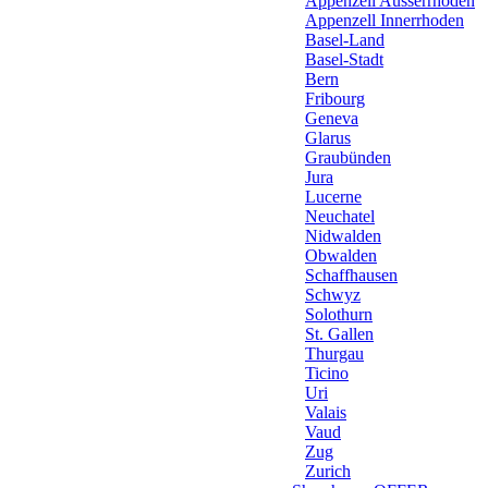
Appenzell Ausserrhoden
Appenzell Innerrhoden
Basel-Land
Basel-Stadt
Bern
Fribourg
Geneva
Glarus
Graubünden
Jura
Lucerne
Neuchatel
Nidwalden
Obwalden
Schaffhausen
Schwyz
Solothurn
St. Gallen
Thurgau
Ticino
Uri
Valais
Vaud
Zug
Zurich