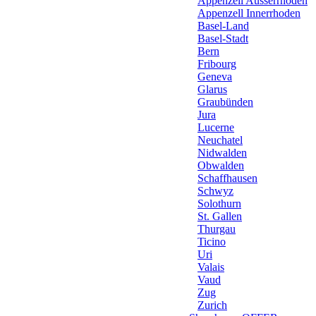
Appenzell Ausserrhoden
Appenzell Innerrhoden
Basel-Land
Basel-Stadt
Bern
Fribourg
Geneva
Glarus
Graubünden
Jura
Lucerne
Neuchatel
Nidwalden
Obwalden
Schaffhausen
Schwyz
Solothurn
St. Gallen
Thurgau
Ticino
Uri
Valais
Vaud
Zug
Zurich