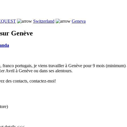
REQUEST
Switzerland
Geneva
 sur Genève
randa
, franco portugais, je viens travailler à Genève pour 9 mois (minimum) à
1er Avril à Genève ou dans ses alentours.
vez des contacts, contactez-moi!
tore)
ct details <<<