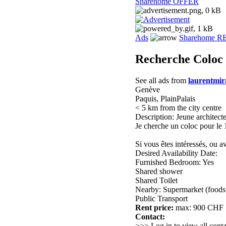
Sharehome OFFER
Ads
Sharehome 
Recherche Coloc
See all ads from
laurentmi
Genève
Paquis, PlainPalais
< 5 km from the city centre
Description: Jeune architecte
Je cherche un coloc pour le 
Si vous êtes intéressés, ou a
Desired Availability Date:
Furnished Bedroom: Yes
Shared shower
Shared Toilet
Nearby: Supermarket (foods
Public Transport
Rent price:
max: 900 CHF
Contact:
>>> Log in to view all conta