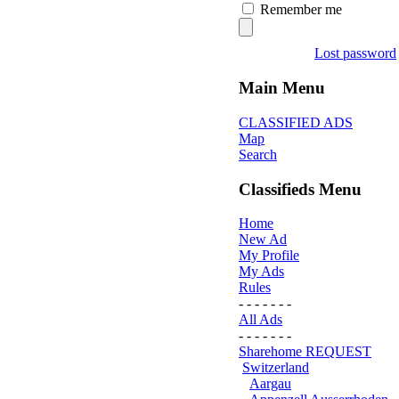
Remember me
Lost password
Main Menu
CLASSIFIED ADS
Map
Search
Classifieds Menu
Home
New Ad
My Profile
My Ads
Rules
- - - - - - -
All Ads
- - - - - - -
Sharehome REQUEST
Switzerland
Aargau