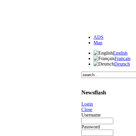
ADS
Map
English
Français
Deutsch
Newsflash
Login
Close
Username
Password