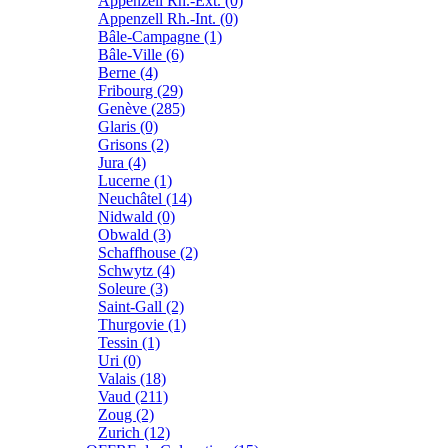
Appenzell Rh.-Ext. (0)
Appenzell Rh.-Int. (0)
Bâle-Campagne (1)
Bâle-Ville (6)
Berne (4)
Fribourg (29)
Genève (285)
Glaris (0)
Grisons (2)
Jura (4)
Lucerne (1)
Neuchâtel (14)
Nidwald (0)
Obwald (3)
Schaffhouse (2)
Schwytz (4)
Soleure (3)
Saint-Gall (2)
Thurgovie (1)
Tessin (1)
Uri (0)
Valais (18)
Vaud (211)
Zoug (2)
Zurich (12)