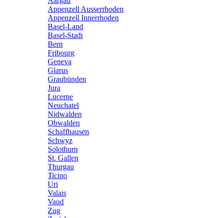
Aargau
Appenzell Ausserrhoden
Appenzell Innerrhoden
Basel-Land
Basel-Stadt
Bern
Fribourg
Geneva
Glarus
Graubünden
Jura
Lucerne
Neuchatel
Nidwalden
Obwalden
Schaffhausen
Schwyz
Solothurn
St. Gallen
Thurgau
Ticino
Uri
Valais
Vaud
Zug