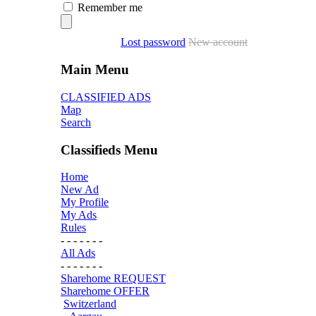
Remember me
Lost password
New account
Main Menu
CLASSIFIED ADS
Map
Search
Classifieds Menu
Home
New Ad
My Profile
My Ads
Rules
- - - - - - -
All Ads
- - - - - - -
Sharehome REQUEST
Sharehome OFFER
Switzerland