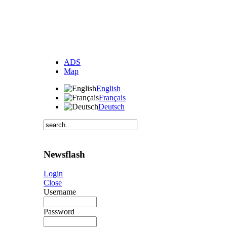
ADS
Map
English
Français
Deutsch
Newsflash
Login
Close
Username
Password