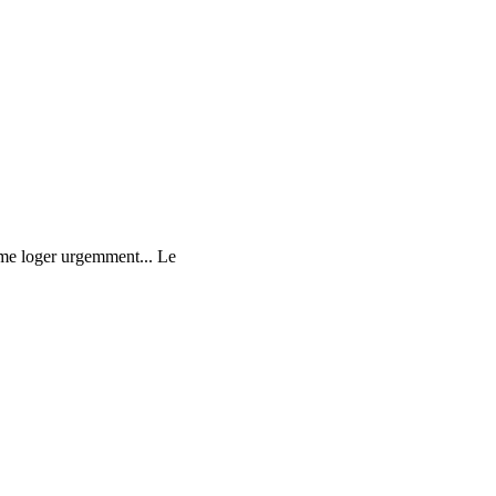
i me loger urgemment... Le