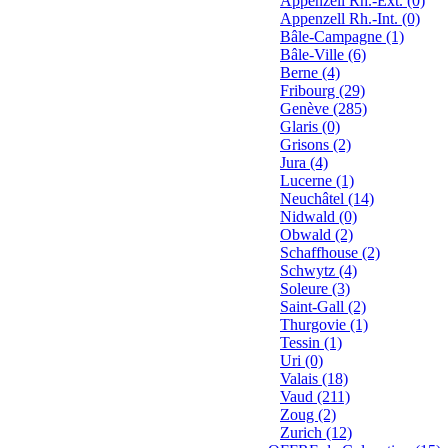
Appenzell Rh.-Ext. (0)
Appenzell Rh.-Int. (0)
Bâle-Campagne (1)
Bâle-Ville (6)
Berne (4)
Fribourg (29)
Genève (285)
Glaris (0)
Grisons (2)
Jura (4)
Lucerne (1)
Neuchâtel (14)
Nidwald (0)
Obwald (2)
Schaffhouse (2)
Schwytz (4)
Soleure (3)
Saint-Gall (2)
Thurgovie (1)
Tessin (1)
Uri (0)
Valais (18)
Vaud (211)
Zoug (2)
Zurich (12)