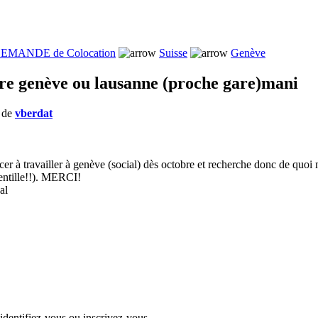
EMANDE de Colocation
Suisse
Genève
e genève ou lausanne (proche gare)mani
s de
vberdat
er à travailler à genève (social) dès octobre et recherche donc de quo
gentille!!). MERCI!
al
 identifiez-vous ou inscrivez-vous