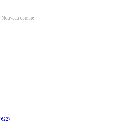
u
Nouveau compte
(622)