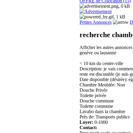
OFFRE de Colocation (15)
Petites Annonces
D
recherche chambr
Afficher les autres annonce
genève ou lausanne
< 10 km du centre-ville
Description: je vais commenc
reste est discutable (je suis 
Date disponible (désirée): ég
Chambre Meublée: Non
Douche Privée
Toilette privée
Douche commune
Toilette commune
Lavabo dans la chambre
Près de: Transports publics
Loyer:
0-1000
Contact:
Pour avoir accès au contact,