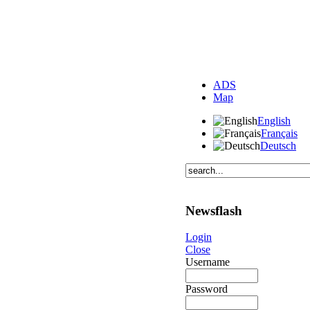
ADS
Map
English
Français
Deutsch
Newsflash
Login
Close
Username
Password