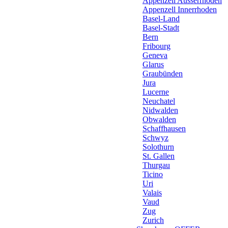
Appenzell Ausserrhoden
Appenzell Innerrhoden
Basel-Land
Basel-Stadt
Bern
Fribourg
Geneva
Glarus
Graubünden
Jura
Lucerne
Neuchatel
Nidwalden
Obwalden
Schaffhausen
Schwyz
Solothurn
St. Gallen
Thurgau
Ticino
Uri
Valais
Vaud
Zug
Zurich