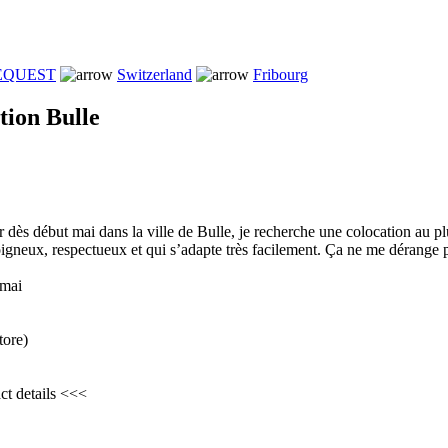
REQUEST
Switzerland
Fribourg
tion Bulle
r dès début mai dans la ville de Bulle, je recherche une colocation au plu
gneux, respectueux et qui s’adapte très facilement. Ça ne me dérange p
 mai
tore)
ct details <<<