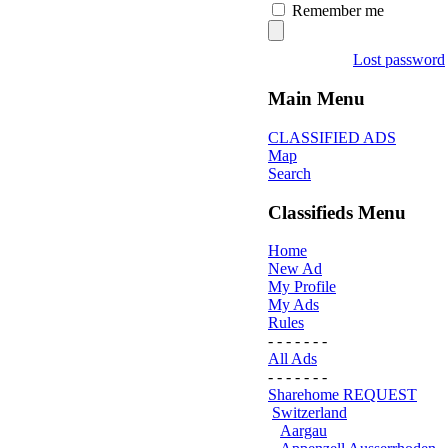
Remember me
Lost password
Main Menu
CLASSIFIED ADS
Map
Search
Classifieds Menu
Home
New Ad
My Profile
My Ads
Rules
- - - - - - -
All Ads
- - - - - - -
Sharehome REQUEST
Switzerland
Aargau